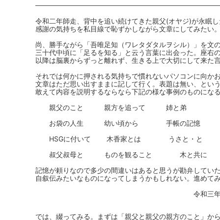
令和二年師走、背中を追い続けてきた親父(オヤジ)が永眠し
感謝の気持ちを私目線で恥ずかしながら文章にしてみたい
尚、勝手ながら「吾唯足知（ワレタダタルヲシル）」を文
三十代中頃に「足るを知る」と云う言葉に出会った。座右
以降は脳裏からずっと離れず、生きる上で大切にして来た
それでは何かに押される気持ちで慣れないパソコンに向か
文章はただ思い出すままに記して行く。表題は無い、とい
敢えて内容を説明するならなら下記の様な事例のものにな
親父のこと 親方を追って 姉と弟 民
お袋の人生 幼い頃から 手帳の記憶 住
HSGに付いて 木香家とは うさと
叔父叔母と ものを観ること 木と共に 
記憶が頼りなので多少の間違いはあると思うが勘弁してい
自叙伝みたいなものになってしまうかもしれない。進めて
令和三年一月七日
では、綴ってみる。まずは「親父と親父の親方のこと」か