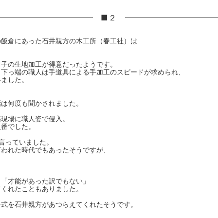
■２
の飯倉にあった石井親方の木工所（春工社）は
椅子の生地加工が得意だったようです。
、下っ端の職人は手道具による手加工のスピードが求められ、
いました。
話は何度も聞かされました。
築現場に職人姿で侵入。
八番でした。
と言っていました。
言われた時代でもあったそうですが、
」「才能があった訳でもない」
てくれたこともありました。
一式を石井親方があつらえてくれたそうです。