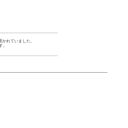
...................................................
置かれていました。
す。
...................................................