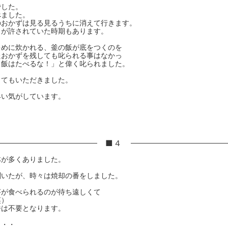
でした。
べました。
のおかずは見る見るうちに消えて行きます。
とが許されていた時期もあります。
多めに炊かれる、釜の飯が底をつくのを
たおかずを残しても叱られる事はなかっ
う飯はたべるな！」と偉く叱られました。
きてもいただきました。
早い気がしています。
■４
林が多くありました。
聞いたが、時々は焼却の番をしました。
芋が食べられるのが待ち遠しくて
笑）
番は不要となります。
・