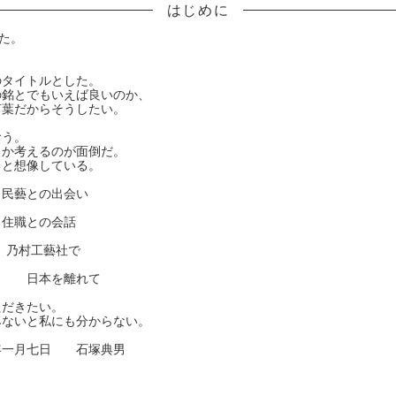
はじめに
た。
。
のタイトルとした。
の銘とでもいえば良いのか、
言葉だからそうしたい。
おう。
うか考えるのが面倒だ。
ると想像している。
藝との出会い
職との会話
・と 乃村工藝社で
日本を離れて
ただきたい。
みないと私にも分からない。
 石塚典男
ら