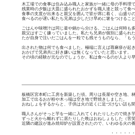
木工場での食事は住み込み職人と家族が一緒に母の手料理
残業時の夕飯は大皿に盛られたおかずを職人達と競って食
食事の支度が出来ると親父を囲んで皆が席に着く、山盛り
食べるのが遅い私たち兄弟は少しだけ早めに箸をつけるこ
ごはんや味噌汁は同じ釜や鍋から分ける。ごはんは何時も
親父はすごく嫌っていました。私たち兄弟が個別に盛られ
たが自身で注いだごはんを一粒でも残そうものなら、「も
出された物は何でも食べました。極端に言えば蕁麻疹が起
おかげで兄弟共に好き嫌いは無くなっていたと思います。
その頃の経験が元なのでしょうか、私は食べるのが人より
板橋区宮本町に工房を新築した頃。周りは長屋や空き地、
加工で出るおが粉や木っ端は空き地で野焼きしました。
おねしょをするからと、子供は火の近くに近づけない話も
職人さんがそっと芋を一緒に入れてくれたりしたので焼き
ずっと火から離れずに居たりした晩はおねしょもした（苦
近隣の建設が進み焼却炉が設置されたので、いわゆる火の
・・・・・・・