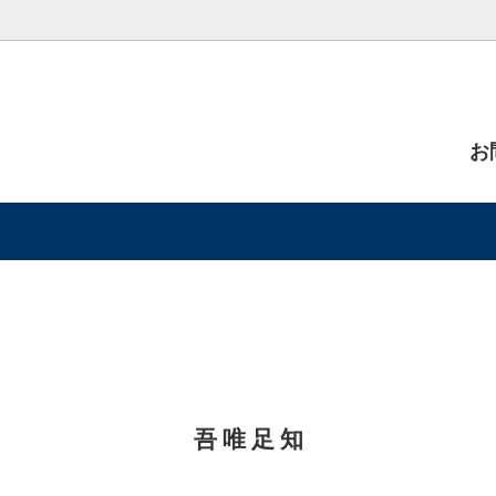
お
ト・キャビネット・ラック
扱材種
チェアー・ベンチ・スツール
ご注文方法
特選材・無垢一枚板
吾 唯 足 知