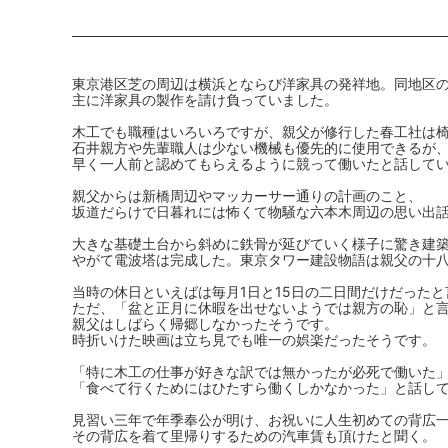
東京港区芝の周辺は横浜とならび洋家具の発祥地。同地区
主に洋家具の製作を請け負っていました。
木工でも職種はいろいろですが、親父が修行した春工社は
石井親方や先輩職人は少ない機械も優先的に使用できるが
早く一人前と認めてもらえるように競って働いたと話して
親父からは新橋周辺やマッカーサー通りの計画のこと、
坂道だらけで日暮れには怖くて物騒な六本木周辺の思い出
大きな基礎土台から斜めに鉄骨が延びていく様子に驚き建
やがて電波塔は完成した。東京タワー建設物語は親父の十
当時の休日といえばは毎月1日と15日の二日間だけだった
ただ、「盆と正月に休暇を出せないようでは親方の恥」と
親父はしばらく帰郷しなかったそうです。
時折いけた映画は立ち見でも唯一の娯楽だったそうです。
「特に木工の仕事が好きな訳では無かったが必死で働いた
「食べて行くためにはひたすら働くしかなかった」と話し
見習い三年で年季奉公が明け、お祝いに人生初めての背広
その背広を着て里帰りするための汽車賃も頂けたと聞く。