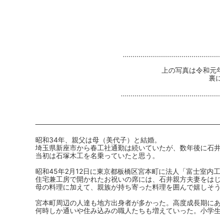
..................................................
上の写真は令和元
裏
..................................................
昭和34年、親父は母（美代子）と結婚。
埼玉県新座市から春工社通勤は続いていたが、数年後に石
当初は石塚木工を名乗っていたと思う。
昭和45年2月12日に東京都板橋区宮本町に法人「富士室内
住宅兼工房で開かれたお祝いの席には、石井親方夫妻をは
母の料理に加えて、親族が持ち寄った料理を囲んで嬉しそ
宮本町周辺の人達も地方出身者が多かった。高度成長期に
何時しか通いや住み込みの職人たちも増えていった。小学