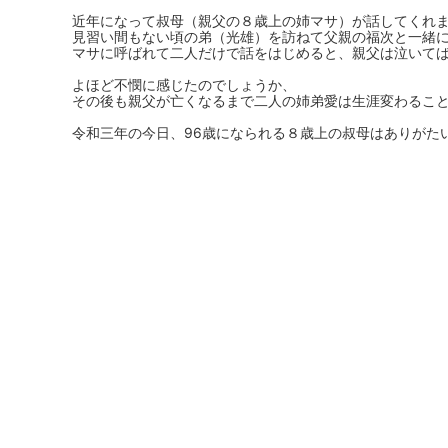
近年になって叔母（親父の８歳上の姉マサ）が話してくれ
見習い間もない頃の弟（光雄）を訪ねて父親の福次と一緒
マサに呼ばれて二人だけで話をはじめると、親父は泣いて
よほど不憫に感じたのでしょうか、
その後も親父が亡くなるまで二人の姉弟愛は生涯変わるこ
令和三年の今日、96歳になられる８歳上の叔母はありがた