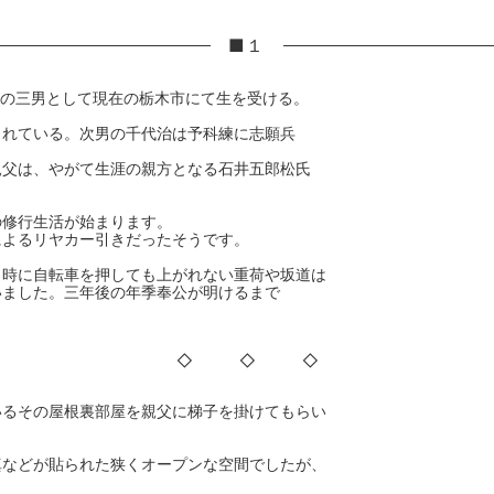
■１
サの三男として現在の栃木市にて生を受ける。
られている。次男の千代治は予科練に志願兵
親父は、やがて生涯の親方となる石井五郎松氏
の修行生活が始まります。
によるリヤカー引きだったそうです。
、時に自転車を押しても上がれない重荷や坂道は
いました。三年後の年季奉公が明けるまで
◇ ◇ ◇
いるその屋根裏部屋を親父に梯子を掛けてもらい
真などが貼られた狭くオープンな空間でしたが、