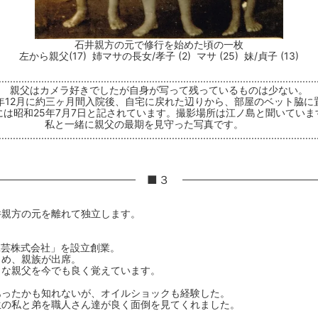
石井親方の元で修行を始めた頃の一枚
左から親父(17) 姉マサの長女/孝子 (2) マサ (25) 妹/貞子 (13)
...............................................................................................................
親父はカメラ好きでしたが自身が写って残っているものは少ない。
年12月に約三ヶ月間入院後、自宅に戻れた辺りから、部屋のベット脇に
には昭和25年7月7日と記されています。撮影場所は江ノ島と聞いていま
私と一緒に親父の最期を見守った写真です。
................................................................................................................
■３
井親方の元を離れて独立します。
工芸株式会社」を設立創業。
じめ、親族が出席。
うな親父を今でも良く覚えています。
あったかも知れないが、オイルショックも経験した。
生の私と弟を職人さん達が良く面倒を見てくれました。