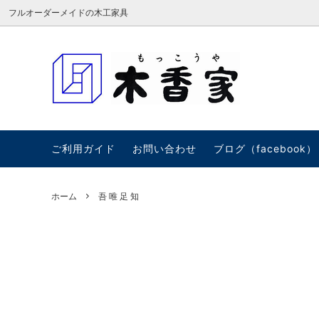
フルオーダーメイドの木工家具
テーブル・デスク・座卓
紹介＆アクセス
チェス
主な取
建具・看板・その他
吾 唯 足 知
銘木・
ご利用ガイド
お問い合わせ
ブログ（facebook）
ホーム
吾 唯 足 知