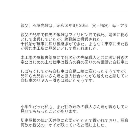
親父、石塚光雄は、昭和８年6月20日、父・福次、母・ア
親父の兄弟で長男の敏雄はフィリピン沖で戦死、靖国に祀
として出兵していたが、終戦後に撤兵された。
千代治が無事に戻り後継ぎができた。まもなく東京に出た
が営む木工所に見習いとして雇われました。
木工場の屋根裏部屋にて何名かの先輩職人と共に賄い付き
奉公はじめの主な仕事は親方の身の回りのお世話と自転車
しばらくしてから自転車は自動二輪に変わったそうですが
見知らぬ見習いさん達と協力仕合いながら越えたと話して
自転車のリヤカー引きは続いたそうです。
小学生だった私も、まだ住み込みの職人さん達が暮らして
見せてもらったことがあります。
切妻屋根の低い天井側に布団がたたんで置かれており、写
何故か親父のニオイが残っていると感じました。